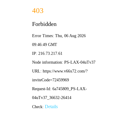
🎾 网球捷报网
🏆 网球捷报 · 一网打尽
大满贯战报 · 中国金花捷报 · 技术进阶 · 热门问
答
📡 实时比分
🎯 深度分析
🔥 球员专访
⚡ 最新捷报
更多捷报 →